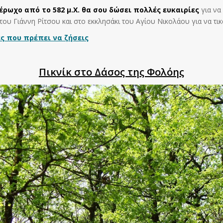
ρωχο από το 582 μ.Χ. θα σου δώσει πολλές ευκαιρίες
για να
υ Γιάννη Ρίτσου και στο εκκλησάκι του Αγίου Νικολάου για να τικάρ
ς που πρέπει να ζήσεις
Πικνίκ στο Δάσος της Φολόης