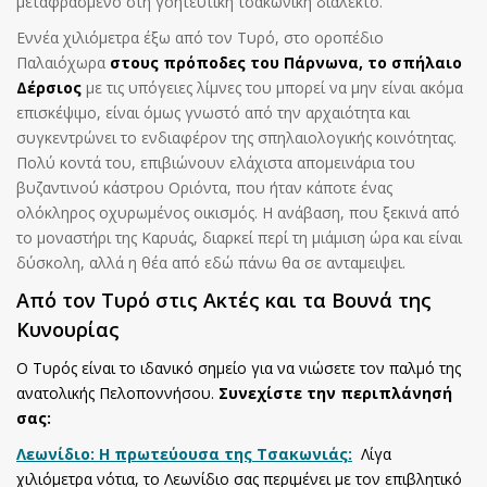
μεταφρασμένο στη γοητευτική τσακώνικη διάλεκτο.
Εννέα χιλιόμετρα έξω από τον Τυρό, στο οροπέδιο
Παλαιόχωρα
στους πρόποδες του Πάρνωνα, το σπήλαιο
Δέρσιος
με τις υπόγειες λίμνες του μπορεί να μην είναι ακόμα
επισκέψιμο, είναι όμως γνωστό από την αρχαιότητα και
συγκεντρώνει το ενδιαφέρον της σπηλαιολογικής κοινότητας.
Πολύ κοντά του, επιβιώνουν ελάχιστα απομεινάρια του
βυζαντινού κάστρου Οριόντα, που ήταν κάποτε ένας
ολόκληρος οχυρωμένος οικισμός. Η ανάβαση, που ξεκινά από
το μοναστήρι της Καρυάς, διαρκεί περί τη μιάμιση ώρα και είναι
δύσκολη, αλλά η θέα από εδώ πάνω θα σε ανταμειψει.
Από τον Τυρό στις Ακτές και τα Βουνά της
Κυνουρίας
Ο Τυρός είναι το ιδανικό σημείο για να νιώσετε τον παλμό της
ανατολικής Πελοποννήσου.
Συνεχίστε την περιπλάνησή
σας:
Λεωνίδιο: Η πρωτεύουσα της Τσακωνιάς:
Λίγα
χιλιόμετρα νότια, το Λεωνίδιο σας περιμένει με τον επιβλητικό