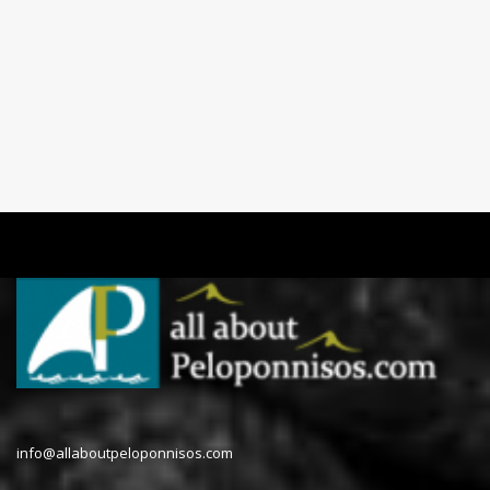
Παραλία Κρυονέρι
Παραλία Τηγάνι
info@allaboutpeloponnisos.com