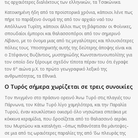
τις αρχαιότερες διαλέκτους των ελληνικών, τα Τσακώνικα.
Κατοικημένη ήδη από τα προϊστορικά χρόνια, κάποιοι λένε πως
πήρε το παράξενο όνομά της από τον αρχαίο ναό του
Απόλλωνα Τυρίτη, κάποιοι άλλοι πως τη βάφτισαν οι Φοίνικες,
σπουδαίοι έμποροι και θαλασσοπόροι από τον σημερινό
Λίβανο, με το όνομα μιας από τις μεγαλύτερες και πλουσιότερες
πόλεις τους. Υποστηρικτής αυτής της δεύτερης άποψης είναι και
ο Στέφανος Βυζάντιος, μυστηριώδης Κωνσταντινουπολίτης για
τον οποίο δεν ξέρουμε σχεδόν τίποτα πέραν του ότι έγραψε
ο
τον 6
αιώνα μ.Χ. το πρώτο γεωγραφικό λεξικό της
ανθρωπότητας, τα Εθνικά.
Ο Τυρός σήμερα χωρίζεται σε τρεις συνοικίες
Τον πνιγμένο στο πράσινο ορεινό Άνω Τυρό στις πλαγιές του
Πάρνωνα, τον Κάτω Τυρό λίγο χαμηλότερα, και την Παραλία
Τυρού, έναν κουκλίστικο οικισμό όλο νησιώτικα σπιτάκια με
κόκκινα κεραμίδια, που δροσίζεται από το θαλασσινό αεράκι
του Μυρτώου και καταλήγει –όπως πιθανότατα θα μάντεψες–
σε μια από τις ωραιότερες παραλίες της από ‘δω πλευράς της