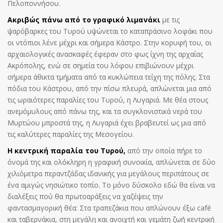
Πελοποννήσου.
Ακριβώς πάνω από το γραφικό λιμανάκι
με τις
ψαρόβαρκες του Τυρού υψώνεται το καταπράσινο λοφάκι που
οι ντόπιοι λένε μέχρι και σήμερα Κάστρο. Στην κορυφή του, οι
αρχαιολογικές ανασκαφές έφεραν στο φως ίχνη της αρχαίας
Ακρόπολης, ενώ σε σημεία του λόφου επιβιώνουν μέχρι
σήμερα άθικτα τμήματα από τα κυκλώπεια τείχη της πόλης. Στα
πόδια του Κάστρου, από την πίσω πλευρά, απλώνεται μια από
τις ωραιότερες παραλίες του Τυρού, η Λυγαριά. Με θέα στους
ανεμόμυλους από πάνω της, και τα συγκλονιστικά νερά του
Μυρτώου μπροστά της, η Λυγαριά έχει βραβευτεί ως μια από
τις καλύτερες παραλίες της Μεσογείου.
Η κεντρική παραλία του Τυρού,
από την οποία πήρε το
όνομά της και ολόκληρη η γραφική συνοικία, απλώνεται σε δύο
χιλιόμετρα περαντζάδας ιδανικής για μεγάλους περιπάτους σε
ένα αμιγώς νησιώτικο τοπίο. Το μόνο δύσκολο εδώ θα είναι να
διαλέξεις πού θα πρωτοαράξεις να χαζέψεις την
φαντασμαγορική θέα: Στα τραπεζάκια που απλώνουν έξω café
και ταβερνάκια, στη μεγάλη και ανοιχτή και γεμάτη ζωή κεντρική