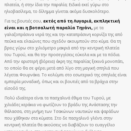
πλατεία, ή στην ίδια την παραλία; Ειδικά εκεί γύρω στο
ηλιοβασίλεμα, το δίλημμα γίνεται ακόμα δυσκολότερο.
Για τις βουτιές σου,
εκτός από τη Λυγαριά, εκπληκτική
είναι και η βοτσαλωτή παραλία Τηγάνι,
με τα
γαλαζοπράσινα νερά της και την καταπράσινη κορνίζα της από
πεύκα και ελαιώνες που σχεδόν ακουμπούν στο κύμα. Θα τη
βρεις γύρω στο χιλιόμετρο μακριά από την κεντρική πλατεία
του Τυρού, και θα την προσεγγίσεις εύκολα και με τα πόδια.
Από την αριστερή (βόρεια) άκρη της παραλίας ξεκινά μονοπάτι,
το οποίο θα σε φέρει μετά από λίγο στη μαγική σπηλιά που
λέγεται Φουρνάκα. Το κολύμπι στο εσωτερικό της σπηλιάς είναι
εμπειρία μοναδική, όπως και οι βουτιές από τα βράχια στην
είσοδό της.
Πολύ ιδιαίτερα είναι τα πασχαλινά έθιμα του Τυρού, με
χιλιάδες κεράκια να φωτίζουν το βράδυ της Ανάστασης την
θάλασσα, στη μνήμη των Τσακώνων ναυτικών και ψαράδων
που χάθηκαν στα κύματα. Στο δε πασχαλινό γλέντι στην
κεντρική πλατεία θα ακούσεις να διαβάζουν το ευαγγέλιο