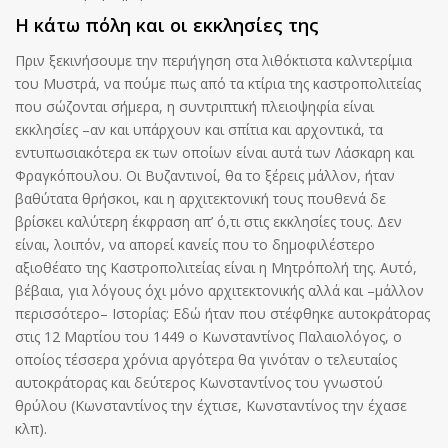
Η κάτω πόλη και οι εκκλησίες της
Πριν ξεκινήσουμε την περιήγηση στα λιθόκτιστα καλντερίμια
του Μυστρά, να πούμε πως από τα κτίρια της καστροπολιτείας
που σώζονται σήμερα, η συντριπτική πλειοψηφία είναι
εκκλησίες –αν και υπάρχουν και σπίτια και αρχοντικά, τα
εντυπωσιακότερα εκ των οποίων είναι αυτά των Λάσκαρη και
Φραγκόπουλου. Οι Βυζαντινοί, θα το ξέρεις μάλλον, ήταν
βαθύτατα θρήσκοι, και η αρχιτεκτονική τους πουθενά δε
βρίσκει καλύτερη έκφραση απ’ ό,τι στις εκκλησίες τους. Δεν
είναι, λοιπόν, να απορεί κανείς που το δημοφιλέστερο
αξιοθέατο της Καστροπολιτείας είναι η Μητρόπολή της. Αυτό,
βέβαια, για λόγους όχι μόνο αρχιτεκτονικής αλλά και –μάλλον
περισσότερο– Ιστορίας: Εδώ ήταν που στέφθηκε αυτοκράτορας
στις 12 Μαρτίου του 1449 ο Κωνσταντίνος Παλαιολόγος, ο
οποίος τέσσερα χρόνια αργότερα θα γινόταν ο τελευταίος
αυτοκράτορας και δεύτερος Κωνσταντίνος του γνωστού
θρύλου (Κωνσταντίνος την έχτισε, Κωνσταντίνος την έχασε
κλπ).