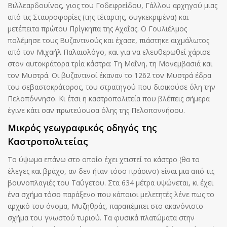
Βιλλεαρδουίνος, γιος του Γοδεφρείδου, Γάλλου αρχηγού μιας
από τις Σταυροφορίες (της τέταρτης, συγκεκριμένα) και
μετέπειτα πρώτου Πρίγκηπα της Αχαΐας. Ο Γουλιέλμος
πολέμησε τους Βυζαντινούς και έχασε, πιάστηκε αιχμάλωτος
από τον Μιχαήλ Παλαιολόγο, και για να ελευθερωθεί χάρισε
στον αυτοκράτορα τρία κάστρα: Τη Μαΐνη, τη Μονεμβασιά και
τον Μυστρά. Οι βυζαντινοί έκαναν το 1262 τον Μυστρά έδρα
του σεβαστοκράτορος, του στρατηγού που διοικούσε όλη την
Πελοπόννησο. Κι έτσι η καστροπολιτεία που βλέπεις σήμερα
έγινε κάτι σαν πρωτεύουσα όλης της Πελοποννήσου.
Μικρός γεωγραφικός οδηγός της
Καστροπολιτείας
Το ύψωμα επάνω στο οποίο έχει χτιστεί το κάστρο (θα το
έλεγες και βράχο, αν δεν ήταν τόσο πράσινο) είναι μια από τις
βουνοπλαγιές του Ταΰγετου. Στα 634 μέτρα υψώνεται, κι έχει
ένα σχήμα τόσο παράξενο που κάποιοι μελετητές λένε πως το
αρχικό του όνομα, Μυζηθράς, παραπέμπει στο ακανόνιστο
σχήμα του γνωστού τυριού. Τα φυσικά πλατώματα στην