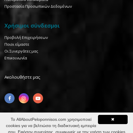
Προστασία Προσωπικών Δεδομένων
Χρήσιμοι σύνδεσμοι
Προβολή Επιχειρήσεων
Ποιοι είμαστε
Οι Συνεργάτες μας
Επικοινωνία
Ακολουθήστε μας
Το AllAboutPeloponnisos.com χρησιμοποιεί
✖
cookies για να βελτιώσει τη διαδικτυακή εμπειρία
©2026 AllaboutPeloponnisos™ All rights reserved. Design &
σου. Εφόσον συνεχίσεις, συμφωνείς με την χρήση των cookies