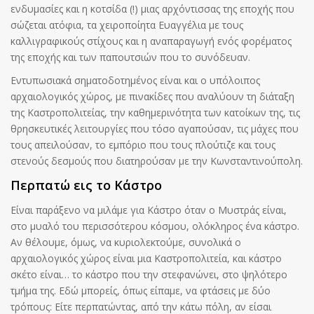
ενδυμασίες και η κοτσίδα (!) μιας αρχόντισσας της εποχής που
σώζεται ατόφια, τα χειροποίητα Ευαγγέλια με τους
καλλιγραφικούς στίχους και η αναπαραγωγή ενός φορέματος
της εποχής και των παπουτσιών που το συνόδευαν.
Εντυπωσιακά σηματοδοτημένος είναι και ο υπόλοιπος
αρχαιολογικός χώρος, με πινακίδες που αναλύουν τη διάταξη
της Καστροπολιτείας, την καθημερινότητα των κατοίκων της, τις
θρησκευτικές λειτουργίες που τόσο αγαπούσαν, τις μάχες που
τους απειλούσαν, το εμπόριο που τους πλούτιζε και τους
στενούς δεσμούς που διατηρούσαν με την Κωνσταντινούπολη.
Περπατώ εις το Κάστρο
Είναι παράξενο να μιλάμε για Κάστρο όταν ο Μυστράς είναι,
στο μυαλό του περισσότερου κόσμου, ολόκληρος ένα κάστρο.
Αν θέλουμε, όμως, να κυριολεκτούμε, συνολικά ο
αρχαιολογικός χώρος είναι μια Καστροπολιτεία, και κάστρο
σκέτο είναι… το κάστρο που την στεφανώνει, στο ψηλότερο
τμήμα της. Εδώ μπορείς, όπως είπαμε, να φτάσεις με δύο
τρόπους: Είτε περπατώντας, από την κάτω πόλη, αν είσαι