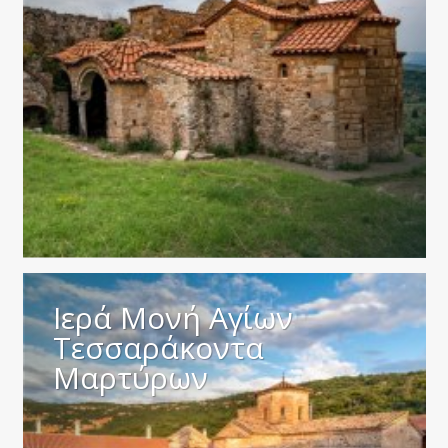
Ιερά Μονή Αγίων
Τεσσαράκοντα
Μαρτύρων