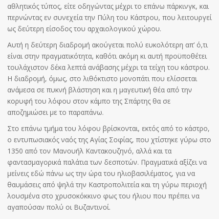
αθλητικός τύπος, είτε οδηγώντας μέχρι το επάνω πάρκινγκ, και
περνώντας εν συνεχεία την Πύλη του Κάστρου, που λειτουργεί
ως δεύτερη είσοδος του αρχαιολογικού χώρου.
Αυτή η δεύτερη διαδρομή ακούγεται πολύ ευκολότερη απ’ ό,τι
είναι στην πραγματικότητα, καθότι ακόμη κι αυτή προϋποθέτει
τουλάχιστον δέκα λεπτά ανάβασης μέχρι τα τείχη του κάστρου.
Η διαδρομή, όμως, στο λιθόκτιστο μονοπάτι που ελίσσεται
ανάμεσα σε πυκνή βλάστηση και η μαγευτική θέα από την
κορυφή του λόφου στον κάμπο της Σπάρτης θα σε
αποζημιώσει με το παραπάνω.
Στο επάνω τμήμα του λόφου βρίσκονται, εκτός από το κάστρο,
ο εντυπωσιακός ναός της Αγίας Σοφίας, που χτίστηκε γύρω στο
1350 από τον Μανουήλ Καντακουζηνό, αλλά και τα
φαντασμαγορικά παλάτια των δεσποτών. Πραγματικά αξίζει να
μείνεις εδώ πάνω ως την ώρα του ηλιοβασιλέματος, για να
θαυμάσεις από ψηλά την Καστροπολιτεία και τη γύρω περιοχή
λουσμένα στο χρυσοκόκκινο φως του ήλιου που πρέπει να
αγαπούσαν πολύ οι Βυζαντινοί.