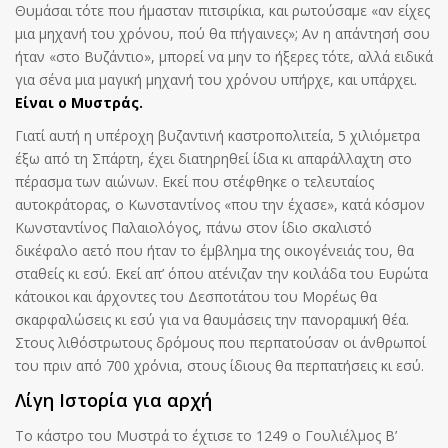
Θυμάσαι τότε που ήμασταν πιτσιρίκια, και ρωτούσαμε «αν είχες
μια μηχανή του χρόνου, πού θα πήγαινες»; Αν η απάντησή σου
ήταν «στο Βυζάντιο», μπορεί να μην το ήξερες τότε, αλλά ειδικά
για σένα μια μαγική μηχανή του χρόνου υπήρχε, και υπάρχει.
Είναι ο Μυστράς.
Γιατί αυτή η υπέροχη βυζαντινή καστροπολιτεία, 5 χιλιόμετρα
έξω από τη Σπάρτη, έχει διατηρηθεί ίδια κι απαράλλαχτη στο
πέρασμα των αιώνων. Εκεί που στέφθηκε ο τελευταίος
αυτοκράτορας, ο Κωνσταντίνος «που την έχασε», κατά κόσμον
Κωνσταντίνος Παλαιολόγος, πάνω στον ίδιο σκαλιστό
δικέφαλο αετό που ήταν το έμβλημα της οικογένειάς του, θα
σταθείς κι εσύ. Εκεί απ’ όπου ατένιζαν την κοιλάδα του Ευρώτα
κάτοικοι και άρχοντες του Δεσποτάτου του Μορέως θα
σκαρφαλώσεις κι εσύ για να θαυμάσεις την πανοραμική θέα.
Στους λιθόστρωτους δρόμους που περπατούσαν οι άνθρωποί
του πριν από 700 χρόνια, στους ίδιους θα περπατήσεις κι εσύ.
Λίγη Ιστορία για αρχή
Το κάστρο του Μυστρά το έχτισε το 1249 ο Γουλιέλμος Β’