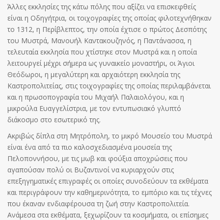
Άλλες εκκλησίες της κάτω πόλης που αξίζει να επισκεφθείς
είναι η Οδηγήτρια, οι τοιχογραφίες της οποίας φιλοτεχνήθηκαν
το 1312, η Περίβλεπτος, την οποία έχτισε ο πρώτος Δεσπότης
του Μυστρά, Μανουήλ Καντακουζηνός, η Παντάνασσα, η
τελευταία εκκλησία που χτίστηκε στον Μυστρά και η οποία
λειτουργεί μέχρι σήμερα ως γυναικείο μοναστήρι, οι Άγιοι
Θεόδωροι, η μεγαλύτερη και αρχαιότερη εκκλησία της
Καστροπολιτείας, στις τοιχογραφίες της οποίας περιλαμβάνεται
και η πρωσοπογραφία του Μιχαήλ Παλαιολόγου, και η
μικρούλα Ευαγγελίστρια, με τον εντυπωσιακό γλυπτό
διάκοσμο στο εσωτερικό της.
Ακριβώς δίπλα στη Μητρόπολη, το μικρό Μουσείο του Μυστρά
είναι ένα από τα πιο καλοσχεδιασμένα μουσεία της
Πελοποννήσου, με τις μωβ και φούξια αποχρώσεις που
αγαπούσαν πολύ οι Βυζαντινοί να κυριαρχούν στις
επεξηγηματικές επιγραφές οι οποίες συνοδεύουν τα εκθέματα
και περιγράφουν την καθημερινότητα, το εμπόριο και τις τέχνες
που έκαναν ενδιαφέρουσα τη ζωή στην Καστροπολιτεία.
Ανάμεσα στα εκθέματα, ξεχωρίζουν τα κοσμήματα, οι επίσημες