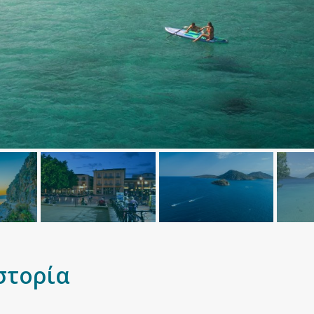
στορία