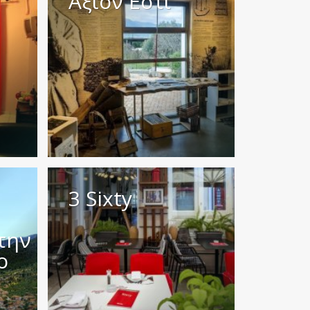
Άξιον Εστί
3 Sixty
την
ο