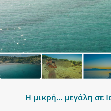
Η μικρή… μεγάλη σε Ι