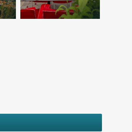
ν
7 μοναδικά
μουσεία της
Πελοποννήσου