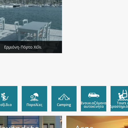
Ερμιόνη-Πόρτο Χέλι
Ενοικιαζόμενα
Tours 
αξίδια
Παραλίες
Camping
αυτοκίνητα
Δραστηριό