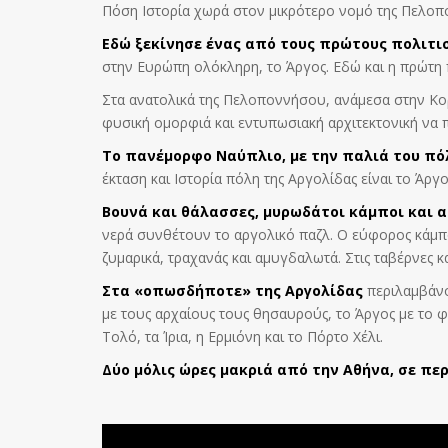
Πόση Ιστορία χωρά στον μικρότερο νομό της Πελοπο
Εδώ ξεκίνησε ένας από τους πρώτους πολιτισ
στην Ευρώπη ολόκληρη, το Άργος. Εδώ και η πρώτη
Στα ανατολικά της Πελοποννήσου, ανάμεσα στην Κορι
φυσική ομορφιά και εντυπωσιακή αρχιτεκτονική να 
Το πανέμορφο Ναύπλιο, με την παλιά του πό
έκταση και Ιστορία πόλη της Αργολίδας είναι το Άργο
Βουνά και θάλασσες, μυρωδάτοι κάμποι και 
νερά συνθέτουν το αργολικό παζλ. Ο εύφορος κάμπος
ζυμαρικά, τραχανάς και αμυγδαλωτά. Στις ταβέρνες κ
Στα «οπωσδήποτε» της Αργολίδας
περιλαμβάνον
με τους αρχαίους τους θησαυρούς, το Άργος με το 
Τολό, τα Ίρια, η Ερμιόνη και το Πόρτο Χέλι.
Δύο μόλις ώρες μακριά από την Αθήνα, σε πε