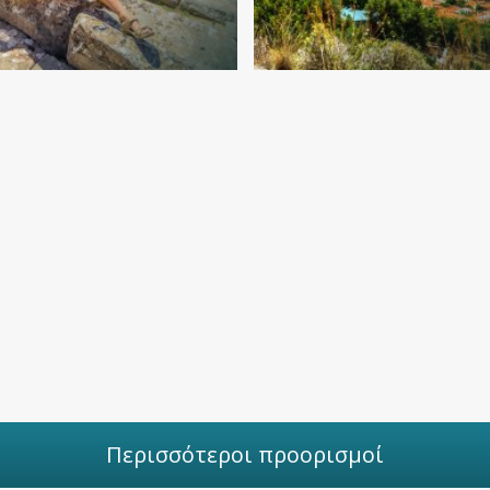
 υπέροχες
48 ώρες στη
ιαδρομές για
«ελληνική
όλτα στο
Ριβιέρα»
αύπλιο
Περισσότεροι προορισμοί