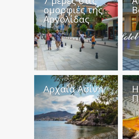
7 μέρες στις
A
ομορφιές της
B
Αργολίδας
Αρχαία Ασίνη
Η
Π