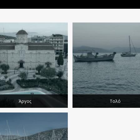
Άργος
Τολό