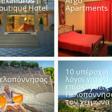
lexandros
Argo
outique Hotel
Apartments
10 υπέροχοι
ελοπόννησος
λόγοι για να
επισκεφθείς 
Πελοπόννησ
τον χειμώνα