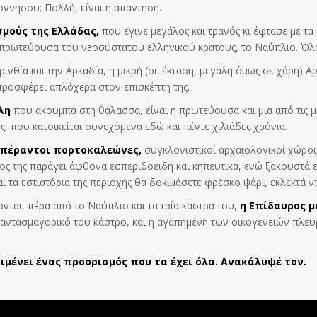
ννήσου; Πολλή, είναι η απάντηση.
μούς της Ελλάδας,
που έγινε μεγάλος και τρανός κι έφτασε με τα
 πρωτεύουσα του νεοσύστατου ελληνικού κράτους, το Ναύπλιο. Όλ
νθία και την Αρκαδία, η μικρή (σε έκταση, μεγάλη όμως σε χάρη) Α
προσφέρει απλόχερα στον επισκέπτη της.
λη
που ακουμπά στη θάλασσα, είναι η πρωτεύουσα και μια από τις 
ς, που κατοικείται συνεχόμενα εδώ και πέντε χιλιάδες χρόνια.
απέραντοι πορτοκαλεώνες,
συγκλονιστικοί αρχαιολογικοί χώροι,
 της παράγει άφθονα εσπεριδοειδή και κηπευτικά, ενώ ξακουστά είν
αι τα εστιατόρια της περιοχής θα δοκιμάσετε φρέσκο ψάρι, εκλεκτά 
ται, πέρα από το Ναύπλιο και τα τρία κάστρα του,
η Επίδαυρος μ
φαντασμαγορικό του κάστρο, και η αγαπημένη των οικογενειών πλε
ριμένει ένας προορισμός που τα έχει όλα. Ανακάλυψέ τον
.