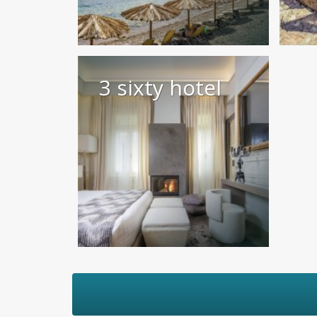
3 sixty hotel
3
δ
β
Ν