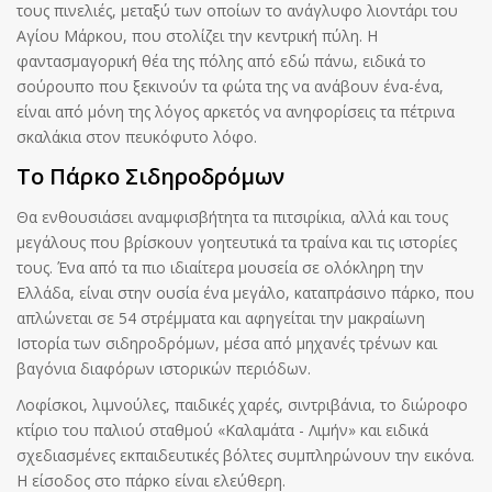
τους πινελιές, μεταξύ των οποίων το ανάγλυφο λιοντάρι του
Αγίου Μάρκου, που στολίζει την κεντρική πύλη. Η
φαντασμαγορική θέα της πόλης από εδώ πάνω, ειδικά το
σούρουπο που ξεκινούν τα φώτα της να ανάβουν ένα-ένα,
είναι από μόνη της λόγος αρκετός να ανηφορίσεις τα πέτρινα
σκαλάκια στον πευκόφυτο λόφο.
Το Πάρκο Σιδηροδρόμων
Θα ενθουσιάσει αναμφισβήτητα τα πιτσιρίκια, αλλά και τους
μεγάλους που βρίσκουν γοητευτικά τα τραίνα και τις ιστορίες
τους. Ένα από τα πιο ιδιαίτερα μουσεία σε ολόκληρη την
Ελλάδα, είναι στην ουσία ένα μεγάλο, καταπράσινο πάρκο, που
απλώνεται σε 54 στρέμματα και αφηγείται την μακραίωνη
Ιστορία των σιδηροδρόμων, μέσα από μηχανές τρένων και
βαγόνια διαφόρων ιστορικών περιόδων.
Λοφίσκοι, λιμνούλες, παιδικές χαρές, σιντριβάνια, το διώροφο
κτίριο του παλιού σταθμού «Καλαμάτα - Λιμήν» και ειδικά
σχεδιασμένες εκπαιδευτικές βόλτες συμπληρώνουν την εικόνα.
Η είσοδος στο πάρκο είναι ελεύθερη.