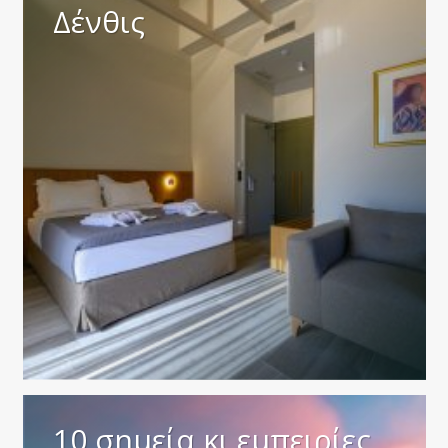
Δένθις
10 σημεία κι εμπειρίες