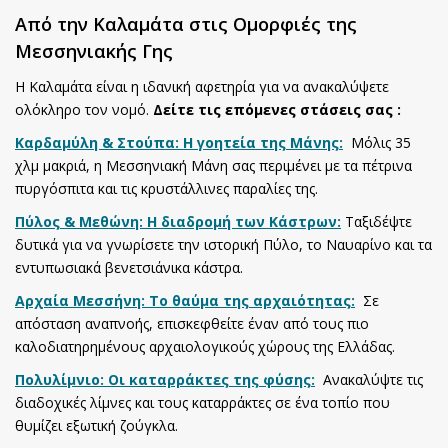
Από την Καλαμάτα στις Ομορφιές της
Μεσσηνιακής Γης
Η Καλαμάτα είναι η ιδανική αφετηρία για να ανακαλύψετε
ολόκληρο τον νομό.
Δείτε τις επόμενες στάσεις σας :
Καρδαμύλη & Στούπα: Η γοητεία της Μάνης:
Μόλις 35
χλμ μακριά, η Μεσσηνιακή Μάνη σας περιμένει με τα πέτρινα
πυργόσπιτα και τις κρυστάλλινες παραλίες της.
Πύλος & Μεθώνη: Η διαδρομή των Κάστρων:
Ταξιδέψτε
δυτικά για να γνωρίσετε την ιστορική Πύλο, το Ναυαρίνο και τα
εντυπωσιακά βενετσιάνικα κάστρα.
Αρχαία Μεσσήνη: Το θαύμα της αρχαιότητας:
Σε
απόσταση αναπνοής, επισκεφθείτε έναν από τους πιο
καλοδιατηρημένους αρχαιολογικούς χώρους της Ελλάδας.
Πολυλίμνιο: Οι καταρράκτες της φύσης:
Ανακαλύψτε τις
διαδοχικές λίμνες και τους καταρράκτες σε ένα τοπίο που
θυμίζει εξωτική ζούγκλα.