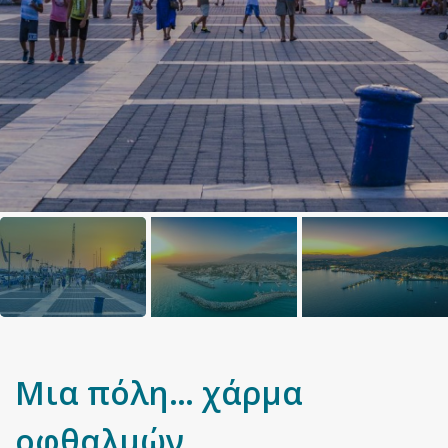
Μια πόλη… χάρμα
οφθαλμών