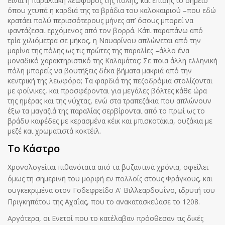
Είναι η παραλιακή λεωφόρος της πόλης, και επίσης το σημείο
όπου χτυπά η καρδιά της τα βράδια του καλοκαιριού –που εδώ
κρατάει πολύ περισσότερους μήνες απ’ όσους μπορεί να
φαντάζεσαι ερχόμενος από τον βορρά. Κάτι παραπάνω από
τρία χιλιόμετρα σε μήκος, η Ναυαρίνου απλώνεται από την
μαρίνα της πόλης ως τις πρώτες της παραλίες –άλλο ένα
μοναδικό χαρακτηριστικό της Καλαμάτας: Σε ποια άλλη ελληνική
πόλη μπορείς να βουτήξεις δέκα βήματα μακριά από την
κεντρική της λεωφόρο; Τα φαρδιά της πεζοδρόμια στολίζονται
με φοίνικες, και προσφέρονται για μεγάλες βόλτες κάθε ώρα
της ημέρας και της νύχτας, ενώ στα τραπεζάκια που απλώνουν
έξω τα μαγαζιά της παραλίας σερβίρονται από το πρωί ως το
βράδυ καφέδες με κερασμένα κέικ και μπισκοτάκια, ουζάκια με
μεζέ και χρωματιστά κοκτέιλ.
Το Κάστρο
Χρονολογείται πιθανότατα από τα βυζαντινά χρόνια, οφείλει
όμως τη σημερινή του μορφή εν πολλοίς στους Φράγκους, και
συγκεκριμένα στον Γοδεφρείδο Α' Βιλλεαρδουΐνο, ιδρυτή του
Πριγκηπάτου της Αχαΐας, που το ανακατασκεύασε το 1208.
Αργότερα, οι Ενετοί που το κατέλαβαν πρόσθεσαν τις δικές