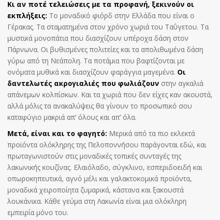
Κι αν ποτέ τελειώσεις με τα προφανή, ξεκινούν οι
εκπλήξεις:
Το μοναδικό φιόρδ στην Ελλάδα που είναι ο
Γέρακας. Τα σταματημένα στον χρόνο χωριά του Ταΰγετου. Τα
μυστικά μονοπάτια που διασχίζουν υπέροχα δάση στον
Πάρνωνα. Οι βυθισμένες πολιτείες και τα απολιθωμένα δάση
γύρω από τη Νεάπολη. Τα ποτάμια που βαφτίζονται με
ονόματα μυθικά και διασχίζουν φαράγγια μαγεμένα.
Οι
δαντελωτές ακρογιαλιές που φωλιάζουν
στην αγκαλιά
απάνεμων κολπίσκων. Και τα χωριά που δεν είχες καν ακουστά,
αλλά μόλις τα ανακαλύψεις θα γίνουν το προσωπικό σου
καταφύγιο μακριά απ’ όλους και απ’ όλα.
Μετά, είναι και το φαγητό:
Μερικά από τα πιο εκλεκτά
προϊόντα ολόκληρης της Πελοποννήσου παράγονται εδώ, και
πρωταγωνιστούν στις μοναδικές τοπικές συνταγές της
λακωνικής κουζίνας. Ελαιόλαδο, σύγκλινο, εσπεριδοειδή και
οπωροκηπευτικά, αγνό μέλι και γαλακτοκομικά προϊόντα,
μοναδικά χειροποίητα ζυμαρικά, κάστανα και ξακουστά
λουκάνικα. Κάθε γεύμα στη Λακωνία είναι μια ολόκληρη
εμπειρία μόνο του.