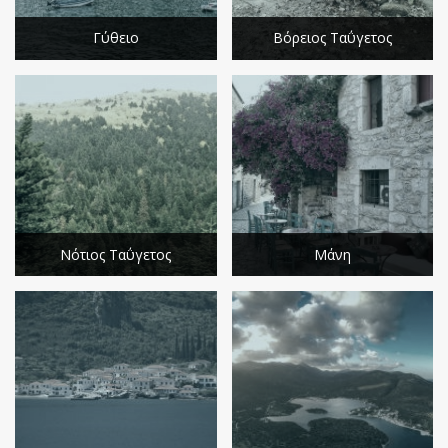
Γύθειο
Βόρειος Ταΰγετος
Νότιος Ταΰγετος
Μάνη