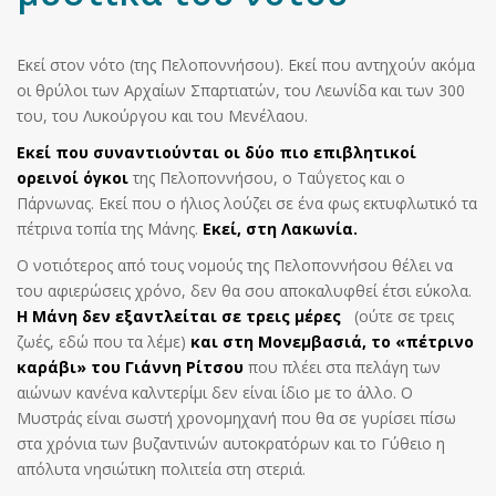
Εκεί στον νότο (της Πελοποννήσου). Εκεί που αντηχούν ακόμα
οι θρύλοι των Αρχαίων Σπαρτιατών, του Λεωνίδα και των 300
του, του Λυκούργου και του Μενέλαου.
Εκεί που συναντιούνται οι δύο πιο επιβλητικοί
ορεινοί όγκοι
της Πελοποννήσου, ο Ταΰγετος και ο
Πάρνωνας. Εκεί που ο ήλιος λούζει σε ένα φως εκτυφλωτικό τα
πέτρινα τοπία της Μάνης.
Εκεί, στη Λακωνία.
Ο νοτιότερος από τους νομούς της Πελοποννήσου θέλει να
του αφιερώσεις χρόνο, δεν θα σου αποκαλυφθεί έτσι εύκολα.
Η Μάνη δεν εξαντλείται σε τρεις μέρες
(ούτε σε τρεις
ζωές, εδώ που τα λέμε)
και στη Μονεμβασιά, το «πέτρινο
καράβι» του Γιάννη Ρίτσου
που πλέει στα πελάγη των
αιώνων κανένα καλντερίμι δεν είναι ίδιο με το άλλο. Ο
Μυστράς είναι σωστή χρονομηχανή που θα σε γυρίσει πίσω
στα χρόνια των βυζαντινών αυτοκρατόρων και το Γύθειο η
απόλυτα νησιώτικη πολιτεία στη στεριά.