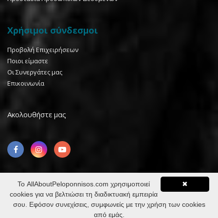
Χρήσιμοι σύνδεσμοι
Προβολή Επιχειρήσεων
Ποιοι είμαστε
Οι Συνεργάτες μας
Επικοινωνία
Ακολουθήστε μας
Το AllAboutPeloponnisos.com χρησιμοποιεί
✖
cookies για να βελτιώσει τη διαδικτυακή εμπειρία
©2026 AllaboutPeloponnisos™ All rights reserved. Design &
σου. Εφόσον συνεχίσεις, συμφωνείς με την χρήση των cookies
Development @
Internet Business Hellas
από εμάς.