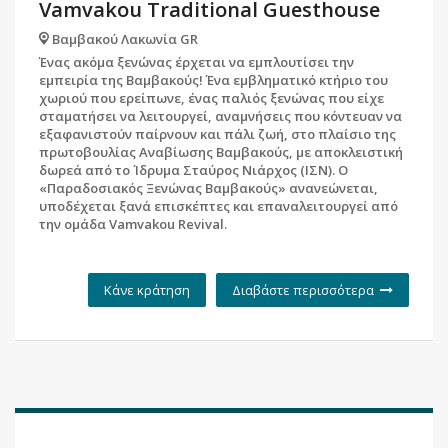
Vamvakou Traditional Guesthouse
Βαμβακού Λακωνία GR
Ένας ακόμα ξενώνας έρχεται να εμπλουτίσει την
εμπειρία της Βαμβακούς! Ένα εμβληματικό κτήριο του
χωριού που ερείπωνε, ένας παλιός ξενώνας που είχε
σταματήσει να λειτουργεί, αναμνήσεις που κόντευαν να
εξαφανιστούν παίρνουν και πάλι ζωή, στο πλαίσιο της
πρωτοβουλίας Αναβίωσης Βαμβακούς, με αποκλειστική
δωρεά από το Ίδρυμα Σταύρος Νιάρχος (ΙΣΝ). Ο
«Παραδοσιακός Ξενώνας Βαμβακούς» ανανεώνεται,
υποδέχεται ξανά επισκέπτες και επαναλειτουργεί από
την ομάδα Vamvakou Revival.
Κάνε κράτηση
Διαβάστε περισσότερα