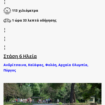
¦
113 χιλιόμετρα
1 ώρα 33 λεπτά οδήγησης
¦
¦
¦
Στάση 6 Ηλεία
Ανδρίτσαινα, Καϊάφας, Φολόη, Αρχαία Ολυμπία,
Πύργος