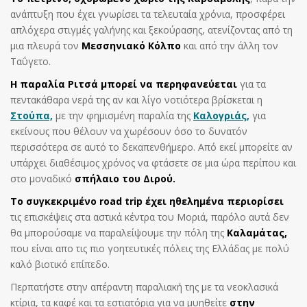
ανάπτυξη που έχει γνωρίσει τα τελευταία χρόνια, προσφέρει
απλόχερα στιγμές γαλήνης και ξεκούρασης, ατενίζοντας από τη
μια πλευρά τον
Μεσσηνιακό Κόλπο
και από την άλλη τον
Ταΰγετο.
Η παραλία Ριτσά μπορεί να περηφανεύεται
για τα
πεντακάθαρα νερά της αν και λίγο νοτιότερα βρίσκεται η
Στούπα,
με την φημισμένη παραλία της
Καλογριάς,
για
εκείνους που θέλουν να χωρέσουν όσο το δυνατόν
περισσότερα σε αυτό το δεκαπενθήμερο. Από εκεί μπορείτε αν
υπάρχει διαθέσιμος χρόνος να φτάσετε σε μια ώρα περίπου και
στο μοναδικό
σπήλαιο του Διρού.
Το συγκεκριμένο road trip έχει ηθελημένα περιορίσει
τις επισκέψεις στα αστικά κέντρα του Μοριά, παρόλο αυτά δεν
θα μπορούσαμε να παραλείψουμε την πόλη της
Καλαμάτας,
που είναι απο τις πιο γοητευτικές πόλεις της Ελλάδας με πολύ
καλό βιοτικό επίπεδο.
Περπατήστε στην απέραντη παραλιακή της με τα νεοκλασικά
κτίρια, τα καφέ και τα εστιατόρια για να μυηθείτε
στην