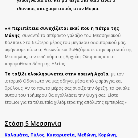
γευσιγνωσία στο Κτήμα Μέγα Σπήλαιο είναι ο
ιδανικός αποχαιρετισμός στον Μοριά.
«Η περιπέτεια συνεχίζεται εκεί που η πέτρα της
Μάνης
συναντά το απέραντο γαλάζιο του Μεσσηνιακού
Κόλπου. Στο δεύτερο μέρος του μεγάλου οδοιπορικού μας,
αφήνουμε πίσω τη Λακωνία και βυθιζόμαστε στην αρχοντιά της
Μεσσηνίας, την ιερή αύρα της Αρχαίας Ολυμπίας και τα
παραμυθένια δάση της Ηλείας.
Το ταξίδι ολοκληρώνεται στην ορεινή Αχαΐα,
με τον
ιστορικό Οδοντωτό να μας οδηγεί μέσα από φαράγγια και
θρύλους. Αν το πρώτο μέρος σας άνοιξε την όρεξη, το φινάλε
αυτού του 15ήμερου θα αγαλλιάσει την ψυχή σας. Είστε
έτοιμοι για τα τελευταία χιλιόμετρα της απόλυτης εμπειρίας;»
Στάση 5 Μεσσηνία
Καλαμάτα, Πύλος, Κυπαρισσία, Μεθώνη, Κορώνη,