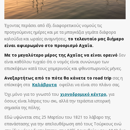
Έχοντας περάσει από έξι διαφορετικούς νομούς τις
προηγούμενες ημέρες και με τα μπαγκάζια γεμάτα διάφορα
καλούδια και ωραίες αναμνήσεις,
το τελευταίο μας διήμερο
είναι αφιερωμένο στο προορισμό Αχαΐα.
Με το μεγαλύτερο μέρος της Αχαΐας να είναι ορεινό
δεν
είναι καθόλου τυχαίο ότι ο νομός είναι συνώνυμο των
επισκέψεων κατά τους χειμερινούς και φθινοπωρινούς μήνες.
Ανεξαρτήτως από το πότε θα κάνετε το road trip
σας η
επίσκεψη στα
Καλάβρυτα
οφείλει να είναι στο πλάνο σας.
Όχι μόνο για το γνωστό του
χιονοδρομικό κέντρο,
για
όσους είναι λάτρεις του σκι, αλλά την τεράστια ιστορική
σημασία της πόλης.
Εδώ υψώνεται στις 25 Μαρτίου του 1821 το λάβαρο της
επανάστασης για την απελευθέρωση από τους Τούρκους ενώ
ης