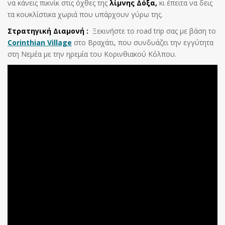
να κάνεις πικνίκ στις όχθες της
λίμνης Δόξα,
κι έπειτα να δεις
τα κουκλίστικα χωριά που υπάρχουν γύρω της.
Στρατηγική Διαμονή :
Ξεκινήστε το road trip σας με βάση το
Corinthian Village
στο Βραχάτι, που συνδυάζει την εγγύτητα
στη Νεμέα με την ηρεμία του Κορινθιακού Κόλπου.