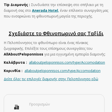
Tip Διαμονής :
Συνδυάστε την επίσκεψη στο σπήλαιο με τη
διαμονή σας στο
Anerada Hotel
,
έναν επίλεκτο συνεργάτη μας
που ενσαρκώνει τη φθινοπωρινή μαγεία της περιοχής.
Σχεδιάστε το Φθινοπωρινό σας Ταξίδι
Η Πελοπόννησος το φθινόπωρο είναι ένας πίνακας
ζωγραφικής. Επιλέξτε τους επίσημους συνεργάτες του
AllAboutPeloponnisos
για μια εγγυημένη εμπειρία διαμονής:
Καλάβρυτα :
allaboutpeloponnisos.com/type/Accomodation
Κορινθία :
allaboutpeloponnisos.com/type/Accomodation
Δείτε όλες τις επιλογές διαμονής στην Πελοπόννησο εδώ
Προορισμών