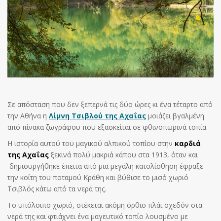
Σε απόσταση που δεν ξεπερνά τις δύο ώρες κι ένα τέταρτο από
την Αθήνα η
Λίμνη Τσιβλού της Αχαΐας
μοιάζει βγαλμένη
από πίνακα ζωγράφου που εξασκείται σε φθινοπωρινά τοπία.
Η ιστορία αυτού του μαγικού αλπικού τοπίου στην
καρδιά
της Αχαΐας
ξεκινά πολύ μακριά κάπου στα 1913, όταν και
δημιουργήθηκε έπειτα από μια μεγάλη κατολίσθηση έφραξε
την κοίτη του ποταμού Κράθη και βύθισε το μισό χωριό
Τσιβλός κάτω από τα νερά της.
Το υπόλοιπο χωριό, στέκεται ακόμη όρθιο πλάι σχεδόν στα
νερά της και φτιάχνει ένα μαγευτικό τοπίο λουσμένο με