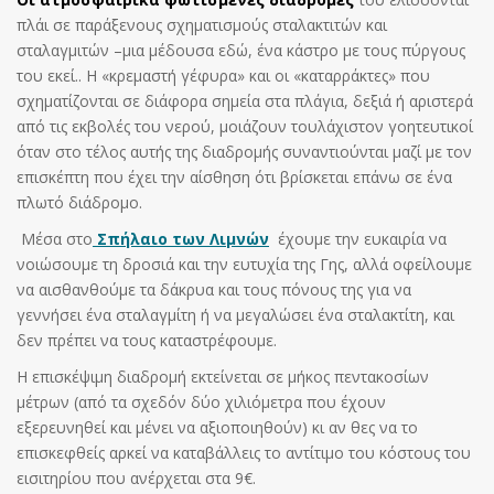
πλάι σε παράξενους σχηματισμούς σταλακτιτών και
σταλαγμιτών –μια μέδουσα εδώ, ένα κάστρο με τους πύργους
του εκεί.. Η «κρεμαστή γέφυρα» και οι «καταρράκτες» που
σχηματίζονται σε διάφορα σημεία στα πλάγια, δεξιά ή αριστερά
από τις εκβολές του νερού, μοιάζουν τουλάχιστον γοητευτικοί
όταν στο τέλος αυτής της διαδρομής συναντιούνται μαζί με τον
επισκέπτη που έχει την αίσθηση ότι βρίσκεται επάνω σε ένα
πλωτό διάδρομο.
Μέσα στο
Σπήλαιο των Λιμνών
έχουμε την ευκαιρία να
νοιώσουμε τη δροσιά και την ευτυχία της Γης, αλλά οφείλουμε
να αισθανθούμε τα δάκρυα και τους πόνους της για να
γεννήσει ένα σταλαγμίτη ή να μεγαλώσει ένα σταλακτίτη, και
δεν πρέπει να τους καταστρέφουμε.
Η επισκέψιμη διαδρομή εκτείνεται σε μήκος πεντακοσίων
μέτρων (από τα σχεδόν δύο χιλιόμετρα που έχουν
εξερευνηθεί και μένει να αξιοποιηθούν) κι αν θες να το
επισκεφθείς αρκεί να καταβάλλεις το αντίτιμο του κόστους του
εισιτηρίου που ανέρχεται στα 9€.