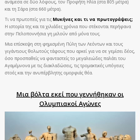
ανάμεσα σε δύο λόφους, τον Προφήτη Ηλία (στα 805 μέτρα)
και τη Σάρα (στα 660 μέτρα).
Τι να πρωτοπείς για τις
Μυκήνες και τι να πρωτογράψεις;
Η ιστορία της και τα χιλιάδες χρόνια που στέκονται περήφανα
στην Πελοποννήσια γη μιλούν από μόνα τους.
Μια επίσκεψη στη φημισμένη Πύλη των Λεόντων και τους
γιγάντιους θολωτούς τάφους που αρκεί για να σε γεμίσει δέος,
όσο προσπαθείς να φανταστείς το μεγαλειώδες παλάτι του
Αγαμέμνονα με τις διακλαδώσεις, τις τρομακτικές υπόγειες
στοές και την ανυπέρβλητης ομορφιάς θέα.
Μια βόλτα εκεί που γεννήθηκαν οι
Ολυμπιακοί Αγώνες