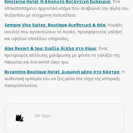
Kinsterna Hotel: Η Απόλυτη Βυζαντινή Εμπειρία
:
Ένα
αποκατεστημένο αρχοντικό-κτήμα που αναβιώνει την αίγλη του
Βυζαντίου με σύγχρονη πολυτέλεια.
Sempre Viva Suites: Boutique Αισθητική & Θέα
:
Κομψές
σουίτες που αγναντεύουν το Αιγαίο, προσφέροντας γαλήνη
και υψηλού επιπέδου υπηρεσίες.
Alas Resort & Spa: Ευεξία δίπλα στο Κύμα
:
Ένας
προορισμός απόλυτης χαλάρωσης με φόντο το γαλάζιο της
Λακωνίας και ένα world-class spa.
Byzantino Boutique Hotel: Διαμονή μέσα στο Κάστρο
:
Η
αυθεντική εμπειρία του να ζεις μέσα στα τείχη της ιστορικής
Καστροπολιτείας.
Με άμμο