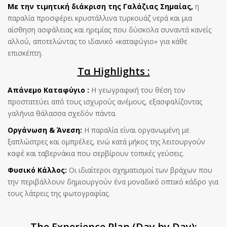
Με την τιμητική διάκριση της Γαλάζιας Σημαίας,
η
παραλία προσφέρει κρυστάλλινα τυρκουάζ νερά και μια
αίσθηση ασφάλειας και ηρεμίας που δύσκολα συναντά κανείς
αλλού, αποτελώντας το ιδανικό «καταφύγιο» για κάθε
επισκέπτη.
Τα Highlights :
Απάνεμο Καταφύγιο :
Η γεωγραφική του θέση τον
προστατεύει από τους ισχυρούς ανέμους, εξασφαλίζοντας
γαλήνια θάλασσα σχεδόν πάντα.
Οργάνωση & Άνεση:
Η παραλία είναι οργανωμένη με
ξαπλώστρες και ομπρέλες, ενώ κατά μήκος της λειτουργούν
καφέ και ταβερνάκια που σερβίρουν τοπικές γεύσεις.
Φυσικό Κάλλος:
Οι ιδιαίτεροι σχηματισμοί των βράχων που
την περιβάλλουν δημιουργούν ένα μοναδικό οπτικό κάδρο για
τους λάτρεις της φωτογραφίας.
The Experience Plan (Day by Day):