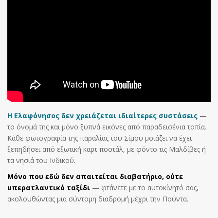
Η Ελαφόνησος δεν χρειάζεται ιδιαίτερες συστάσεις
—
το όνομά της και μόνο ξυπνά εικόνες από παραδεισένια τοπία.
Κάθε φωτογραφία της παραλίας του Σίμου μοιάζει να έχει
ξεπηδήσει από εξωτική καρτ ποστάλ, με φόντο τις Μαλδίβες ή
τα νησιά του Ινδικού.
Μόνο που εδώ δεν απαιτείται διαβατήριο, ούτε
υπερατλαντικό ταξίδι
— φτάνετε με το αυτοκίνητό σας,
ακολουθώντας μια σύντομη διαδρομή μέχρι την Πούντα.