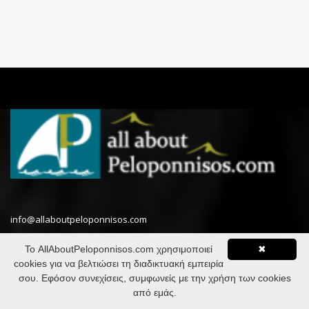
info@allaboutpeloponnisos.com
Το AllAboutPeloponnisos.com χρησιμοποιεί
✖
Σχετικά με εμάς
cookies για να βελτιώσει τη διαδικτυακή εμπειρία
σου. Εφόσον συνεχίσεις, συμφωνείς με την χρήση των cookies
Στις σελίδες του οδηγού μας θα βρεις μικρά και μεγαλύτερα μυστικά
από εμάς.
για τις μεγαλύτερες πόλεις και για τα μικρότερα χωριά, για τις