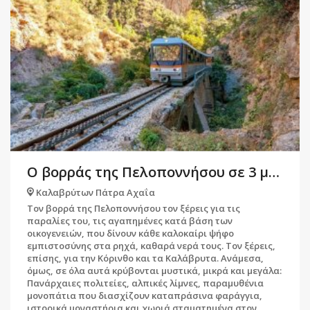
Ο βορράς της Πελοποννήσου σε 3 μέρες και 10 στάσεις
Καλαβρύτων Πάτρα Αχαΐα
Τον βορρά της Πελοποννήσου τον ξέρεις για τις
παραλίες του, τις αγαπημένες κατά βάση των
οικογενειών, που δίνουν κάθε καλοκαίρι ψήφο
εμπιστοσύνης στα ρηχά, καθαρά νερά τους. Τον ξέρεις,
επίσης, για την Κόρινθο και τα Καλάβρυτα. Ανάμεσα,
όμως, σε όλα αυτά κρύβονται μυστικά, μικρά και μεγάλα:
Πανάρχαιες πολιτείες, αλπικές λίμνες, παραμυθένια
μονοπάτια που διασχίζουν καταπράσινα φαράγγια,
ιστορικά μοναστήρια και χωριά σταματημένα στον