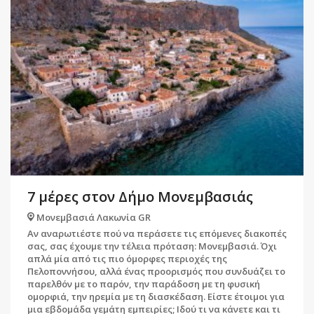
7 μέρες στον Δήμο Μονεμβασιάς
Μονεμβασιά Λακωνία GR
Αν αναρωτιέστε πού να περάσετε τις επόμενες διακοπές
σας, σας έχουμε την τέλεια πρόταση: Μονεμβασιά. Όχι
απλά μία από τις πιο όμορφες περιοχές της
Πελοποννήσου, αλλά ένας προορισμός που συνδυάζει το
παρελθόν με το παρόν, την παράδοση με τη φυσική
ομορφιά, την ηρεμία με τη διασκέδαση. Είστε έτοιμοι για
μια εβδομάδα γεμάτη εμπειρίες; Ιδού τι να κάνετε και τι