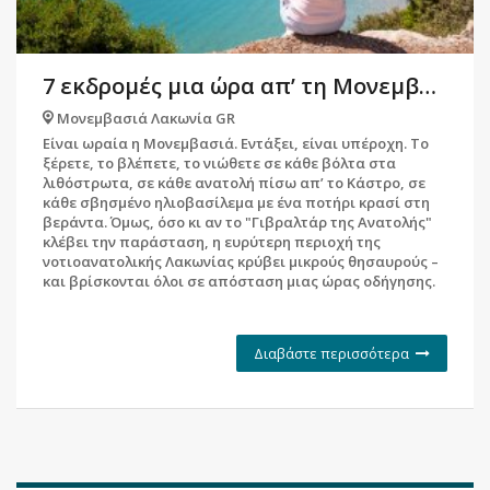
7 εκδρομές μια ώρα απ’ τη Μονεμβασιά
Μονεμβασιά Λακωνία GR
Είναι ωραία η Μονεμβασιά. Εντάξει, είναι υπέροχη. Το
ξέρετε, το βλέπετε, το νιώθετε σε κάθε βόλτα στα
λιθόστρωτα, σε κάθε ανατολή πίσω απ’ το Κάστρο, σε
κάθε σβησμένο ηλιοβασίλεμα με ένα ποτήρι κρασί στη
βεράντα. Όμως, όσο κι αν το "Γιβραλτάρ της Ανατολής"
κλέβει την παράσταση, η ευρύτερη περιοχή της
νοτιοανατολικής Λακωνίας κρύβει μικρούς θησαυρούς –
και βρίσκονται όλοι σε απόσταση μιας ώρας οδήγησης.
Διαβάστε περισσότερα