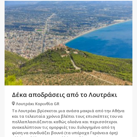
Δέκα αποδράσεις από το Λουτράκι
Λουτράκι Κορινθία GR
Το Λουτράκι βρίσκεται μια ανάσα μακριά από την Αθήνα
και τα τελευταία χρόνια βλέπει τους επισκέπτες του να
πολλαπλασιάζονται καθώς ολοένα και περισσότεροι
ανακαλύπτουν τις ομορφιές του. Ευλογημένο από τη
φύση να συνδυάζει βουνό (τα υπέροχα Γεράνεια όρη)