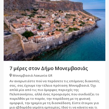
7 μέρες στον Δήμο Μονεμβασιάς
Μονεμβασιά Λακωνία GR
Αν αναρωτιέστε πού να περάσετε τις επόμενες διακοπές
σας, σας έχουμε την τέλεια πρόταση: Μονεμβασιά. Όχι
απλά μία από τις πιο όμορφες περιοχές της
Πελοποννήσου, αλλά ένας προορισμός που συνδυάζει το
παρελθόν με το παρόν, την παράδοση με τη φυσική
ομορφιά, την ηρεμία με τη διασκέδαση. Είστε έτοιμοι για
μια εβδομάδα γεμάτη εμπειρίες; Ιδού τι να κάνετε και τι