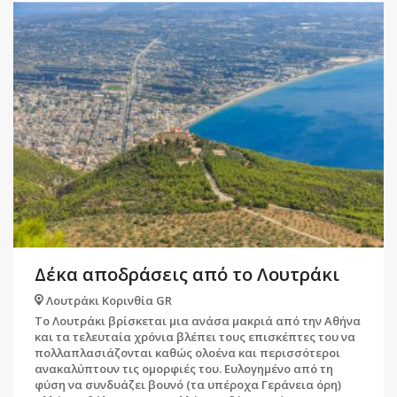
Δέκα αποδράσεις από το Λουτράκι
Λουτράκι Κορινθία GR
Το Λουτράκι βρίσκεται μια ανάσα μακριά από την Αθήνα
και τα τελευταία χρόνια βλέπει τους επισκέπτες του να
πολλαπλασιάζονται καθώς ολοένα και περισσότεροι
ανακαλύπτουν τις ομορφιές του. Ευλογημένο από τη
φύση να συνδυάζει βουνό (τα υπέροχα Γεράνεια όρη)