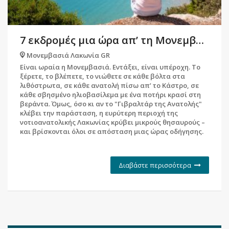
7 εκδρομές μια ώρα απ’ τη Μονεμβασιά
Μονεμβασιά Λακωνία GR
Είναι ωραία η Μονεμβασιά. Εντάξει, είναι υπέροχη. Το
ξέρετε, το βλέπετε, το νιώθετε σε κάθε βόλτα στα
λιθόστρωτα, σε κάθε ανατολή πίσω απ’ το Κάστρο, σε
κάθε σβησμένο ηλιοβασίλεμα με ένα ποτήρι κρασί στη
βεράντα. Όμως, όσο κι αν το "Γιβραλτάρ της Ανατολής"
κλέβει την παράσταση, η ευρύτερη περιοχή της
νοτιοανατολικής Λακωνίας κρύβει μικρούς θησαυρούς –
και βρίσκονται όλοι σε απόσταση μιας ώρας οδήγησης.
Διαβάστε περισσότερα