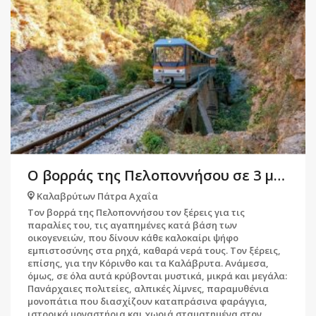
Ο βορράς της Πελοποννήσου σε 3 μέρες και 10 στάσεις
Καλαβρύτων Πάτρα Αχαΐα
Τον βορρά της Πελοποννήσου τον ξέρεις για τις
παραλίες του, τις αγαπημένες κατά βάση των
οικογενειών, που δίνουν κάθε καλοκαίρι ψήφο
εμπιστοσύνης στα ρηχά, καθαρά νερά τους. Τον ξέρεις,
επίσης, για την Κόρινθο και τα Καλάβρυτα. Ανάμεσα,
όμως, σε όλα αυτά κρύβονται μυστικά, μικρά και μεγάλα:
Πανάρχαιες πολιτείες, αλπικές λίμνες, παραμυθένια
μονοπάτια που διασχίζουν καταπράσινα φαράγγια,
ιστορικά μοναστήρια και χωριά σταματημένα στον