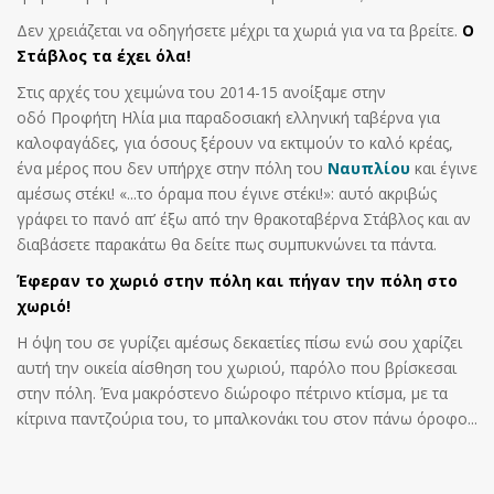
Δεν χρειάζεται να οδηγήσετε μέχρι τα χωριά για να τα βρείτε.
Ο
Στάβλος τα έχει όλα!
Στις αρχές του χειμώνα του 2014-15 ανοίξαμε στην
οδό Προφήτη Ηλία μια παραδοσιακή ελληνική ταβέρνα για
καλοφαγάδες, για όσους ξέρουν να εκτιμούν το καλό κρέας,
ένα μέρος που δεν υπήρχε στην πόλη του
Ναυπλίου
και έγινε
αμέσως στέκι! «...το όραμα που έγινε στέκι!»: αυτό ακριβώς
γράφει το πανό απ’ έξω από την θρακοταβέρνα Στάβλος και αν
διαβάσετε παρακάτω θα δείτε πως συμπυκνώνει τα πάντα.
Έφεραν το χωριό στην πόλη και πήγαν την πόλη στο
χωριό!
Η όψη του σε γυρίζει αμέσως δεκαετίες πίσω ενώ σου χαρίζει
αυτή την οικεία αίσθηση του χωριού, παρόλο που βρίσκεσαι
στην πόλη. Ένα μακρόστενο διώροφο πέτρινο κτίσμα, με τα
κίτρινα παντζούρια του, το μπαλκονάκι του στον πάνω όροφο...