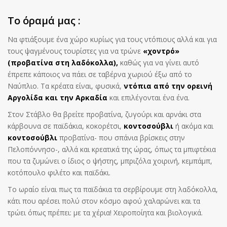
Το όραμά μας :
Να φτιάξουμε ένα χώρο κυρίως για τους ντόπιους αλλά και για
τους ψαγμένους τουρίστες για να τρώνε
«χοντρό»
(προβατίνα στη λαδόκολλα),
καθώς για να γίνει αυτό
έπρεπε κάποιος να πάει σε ταβέρνα χωριού έξω από το
Ναύπλιο. Τα κρέατα είναι, φυσικά,
ντόπια από την ορεινή
Αργολίδα και την Αρκαδία
και επιλέγονται ένα ένα.
Στον Στάβλο θα βρείτε προβατίνα, ζυγούρι και αρνάκι στα
κάρβουνα σε παϊδάκια, κοκορέτσι,
κοντοσούβλι
ή ακόμα και
κοντοσούβλι
προβατίνα- που σπάνια βρίσκεις στην
Πελοπόννησο-, αλλά και κρεατικά της ώρας, όπως τα μπιφτέκια
που τα ζυμώνει ο ίδιος ο ψήστης, μπριζόλα χοιρινή, κεμπάμπ,
κοτόπουλο φιλέτο και παϊδάκι.
Το ωραίο είναι πως τα παϊδάκια τα σερβίρουμε στη λαδόκολλα,
κάτι που αρέσει πολύ στον κόσμο αφού χαλαρώνει και τα
τρώει όπως πρέπει: με τα χέρια! Χειροποίητα και βιολογικά.