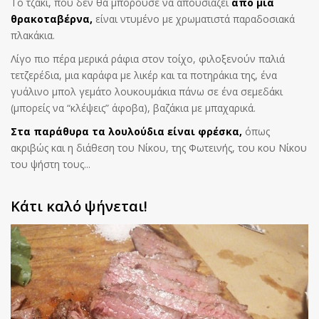
Το τζάκι, που δεν θα μπορούσε να απουσιάζει
από μια
θρακοταβέρνα,
είναι ντυμένο με χρωματιστά παραδοσιακά
πλακάκια.
Λίγο πιο πέρα μερικά ράφια στον τοίχο, φιλοξενούν παλιά
τετζερέδια, μια καράφα με λικέρ και τα ποτηράκια της, ένα
γυάλινο μπολ γεμάτο λουκουμάκια πάνω σε ένα σεμεδάκι
(μπορείς να “κλέψεις” άφοβα), βαζάκια με μπαχαρικά.
Στα παράθυρα τα λουλούδια είναι φρέσκα,
όπως
ακριβώς και η διάθεση του Νίκου, της Φωτεινής, του κου Νίκου
του ψήστη τους...
Κάτι καλό ψήνεται!