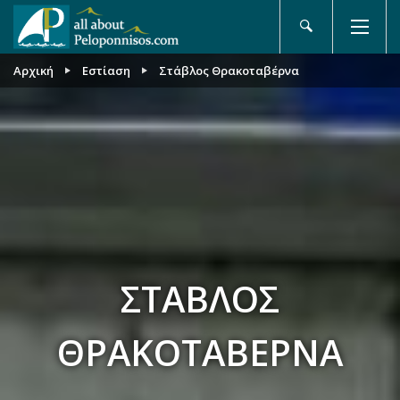
Αρχική
Εστίαση
Στάβλος Θρακοταβέρνα
ΣΤΆΒΛΟΣ
ΘΡΑΚΟΤΑΒΈΡΝΑ